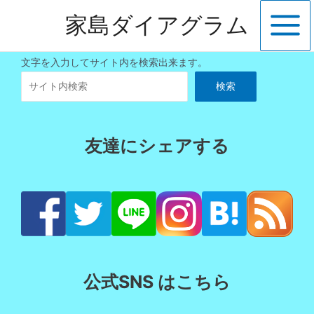
内
家島ダイアグラム
容
Main
を
ス
Menu
文字を入力してサイト内を検索出来ます。
キ
検索
ッ
プ
友達にシェアする
公式SNS はこちら