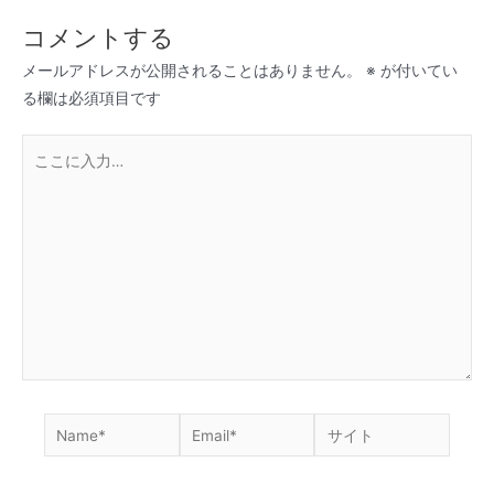
ナ
ビ
コメントする
ゲ
メールアドレスが公開されることはありません。
※
が付いてい
ー
る欄は必須項目です
シ
ョ
こ
ン
こ
に
入
力…
Name*
Email*
サ
イ
ト