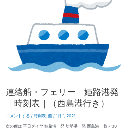
ー
｜
西
島
港
発
｜
時
刻
表
｜
（姫
連絡船・フェリー｜姫路港発
路
港
｜時刻表｜（西島港行き）
行
き）
コメントする
/
時刻表
,
船
/
1月 1, 2021
次の便は 平日ダイヤ 姫路港 発 坊勢港 発 西島港 着 7:30