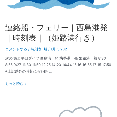
表
｜
（網
手
連絡船・フェリー｜西島港発
港
（家
｜時刻表｜（姫路港行き）
島）
行
コメントする
/
時刻表
,
船
/
1月 1, 2021
き
次の便は 平日ダイヤ 西島港 発 坊勢港 発 姫路港 着 8:30
8:55 9:27 11:30 11:50 12:25 14:20 14:44 15:16 16:55 17:15 17:50
※上記以外の時刻にも姫路 …
連
もっと読む »
絡
船・
フ
ェ
リ