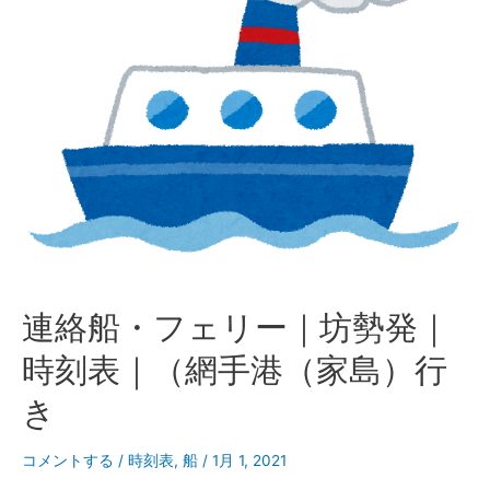
ー
｜
網
手
港
（家
島）
発
｜
時
刻
表
連絡船・フェリー｜坊勢発｜
｜
（坊
時刻表｜（網手港（家島）行
勢
き
行
き）
コメントする
/
時刻表
,
船
/
1月 1, 2021