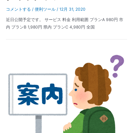
時
コメントする
/
便利ツール
/
12月 31, 2020
刻|
日
近日公開予定です。 サービス 料金 利用範囲 プランA 980円 市
本
内 プランB 1,980円 県内 プランC 4,980円 全国
標
準
時
（JST）|
カ
レ
ン
ダ
ー
（国
民
の
祝
日・