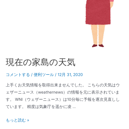
（家
島
行
き）
現在の家島の天気
コメントする
/
便利ツール
/
12月 31, 2020
上手くお天気情報を取得出来ませんでした。 こちらの天気はウ
ェザーニュース（weathernews）の情報を元に表示されていま
す。 WNI（ウェザーニュース）は10分毎に予報を逐次見直しし
ています。 精度は気象庁を遥かに凌 …
現
もっと読む »
在