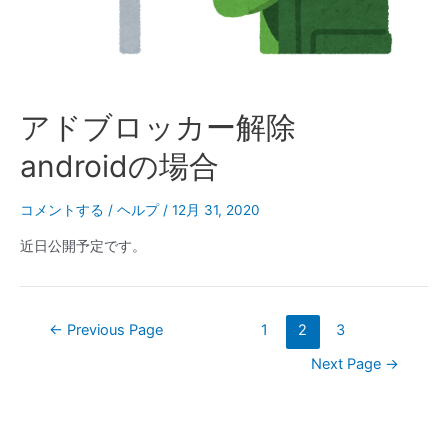
六
曜・
日
干
支）
アドブロッカー解除
androidの場合
コメントする
/
ヘルプ
/
12月 31, 2020
近日公開予定です。
投
←
Previous Page
1
2
3
稿
Next Page
→
の
ペ
ー