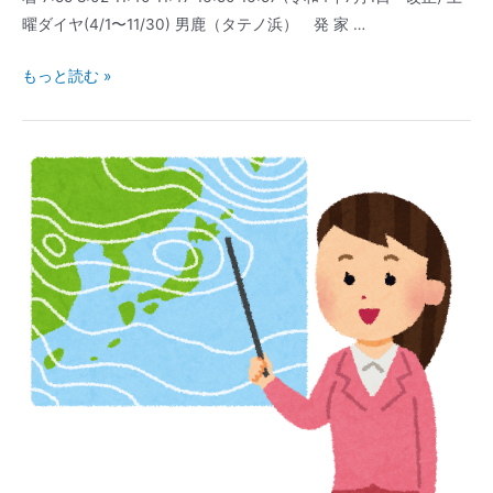
曜ダイヤ(4/1〜11/30) 男鹿（タテノ浜） 発 家 …
連
もっと読む »
絡
船・
フ
ェ
リ
ー
｜
男
鹿
発
｜
時
刻
表
｜