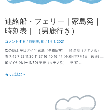
表
｜
（西
連絡船・フェリー｜家島発｜
島
港
時刻表｜（男鹿行き）
行
き）
コメントする
/
時刻表
,
船
/
1月 1, 2021
次の便は 平日ダイヤ 家島（事務所前） 発 男鹿（タテノ浜）
着 7:45 7:52 11:30 11:37 16:40 16:47 (令和4年7月1日 改正) 土
曜ダイヤ(4/1〜11/30) 男鹿（タテノ浜） 発 家 …
連
もっと読む »
絡
船・
フ
ェ
リ