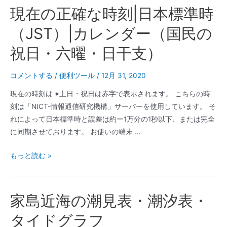
現在の正確な時刻|日本標準時
（JST）|カレンダー（国民の
祝日・六曜・日干支）
コメントする
/
便利ツール
/
12月 31, 2020
現在の時刻は ※土日・祝日は赤字で表示されます。 こちらの時
刻は「NICT-情報通信研究機構」サーバーを使用しています。 そ
れによって日本標準時と誤差は約ー1万分の1秒以下、または完全
に同期させております。 お使いの端末 …
現
もっと読む »
在
の
正
家島近海の潮見表・潮汐表・
確
タイドグラフ
な