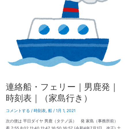
ー
｜
家
島
発
｜
時
刻
表
｜
（男
鹿
連絡船・フェリー｜男鹿発｜
行
き）
時刻表｜（家島行き）
コメントする
/
時刻表
,
船
/
1月 1, 2021
次の便は 平日ダイヤ 男鹿（タテノ浜） 発 家島（事務所前）
着 7:55 8:02 11:40 11:47 16:50 16:57 (令和4年7月1日 改正) 土