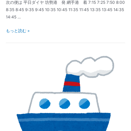
次の便は 平日ダイヤ 坊勢港 発 網手港 着 7:15 7:25 7:50 8:00
8:35 8:45 9:35 9:45 10:35 10:45 11:35 11:45 13:35 13:45 14:35
14:45 …
連
もっと読む »
絡
船・
フ
ェ
リ
ー
｜
坊
勢
発
｜
時
刻