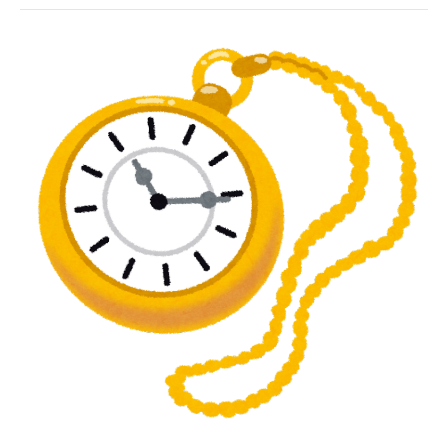
の
家
島
の
天
気