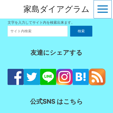
内
家島ダイアグラム
容
Main
を
ス
Menu
文字を入力してサイト内を検索出来ます。
キ
検索
ッ
プ
友達にシェアする
公式SNS はこちら