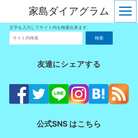
内
家島ダイアグラム
容
Main
を
ス
Menu
文字を入力してサイト内を検索出来ます。
キ
検索
ッ
プ
友達にシェアする
公式SNS はこちら