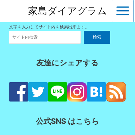
内
家島ダイアグラム
容
Main
を
ス
Menu
文字を入力してサイト内を検索出来ます。
キ
検索
ッ
プ
友達にシェアする
公式SNS はこちら