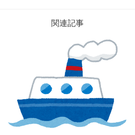
稿
ナ
ビ
関連記事
ゲ
ー
シ
ョ
ン