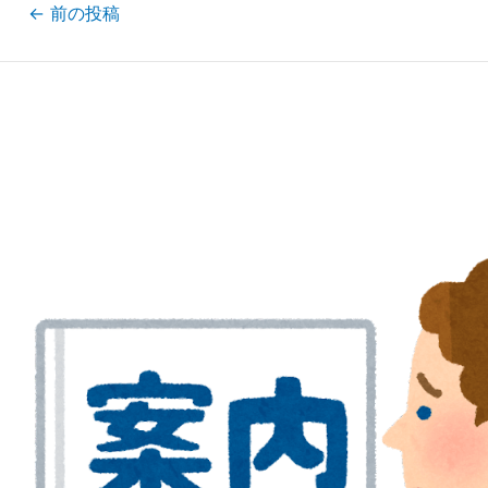
投
←
前の投稿
稿
ナ
ビ
ゲ
ー
シ
ョ
ン