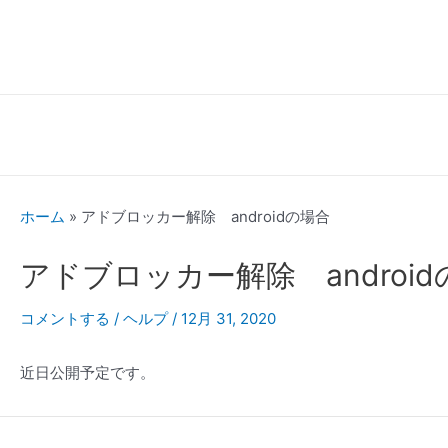
内
容
を
ス
キ
ッ
プ
ホーム
»
アドブロッカー解除 androidの場合
アドブロッカー解除 androi
コメントする
/
ヘルプ
/
12月 31, 2020
近日公開予定です。